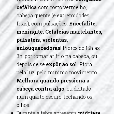
cefálica
com rosto vermelho,
cabeça quente (e extremidades
frias), com pulsações.
Encefalite,
meningite. Cefaleias martelantes,
pulsáteis,
violentas,
enlouquecedoras!
Piores de 15h às
3h, por tomar ar frio na cabeça, ou
depois de se
expôr ao sol
. Piora
pela luz, pelo mínimo movimento.
Melhora quando pressiona a
cabeça contra algo
, ou deitado
num quarto escuro, fechando os
olhos.
Durante a febre apresenta
midríase