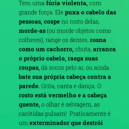
Tem uma
fúria violenta,
com
grande força. Ele
puxa o cabelo das
pessoas, cospe
no rosto delas,
morde-as
(ou morde objetos como
colheres), range os dentes,
rosna
como um cachorro,
chuta,
arranca
o próprio cabelo, rasga suas
roupas,
dá socos pelo ar, ou ainda
bate sua própria cabeça contra a
parede.
Grita, canta e dança. O
rosto está vermelho e a cabeça
quente,
o olhar é selvagem, as
carótidas pulsam! Praticamente é
um
exterminador que destrói