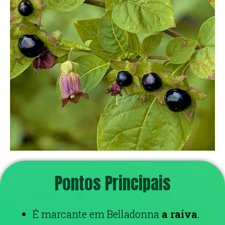
Pontos Principais
É marcante em Belladonna
a raiva
.