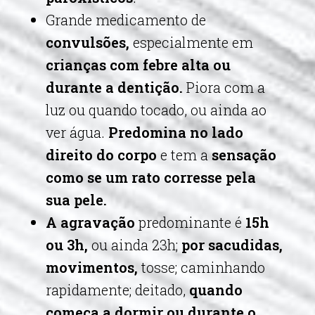
Grande medicamento de
convulsões,
especialmente em
crianças com febre alta ou
durante a dentição.
Piora com a
luz ou quando tocado, ou ainda ao
ver água.
Predomina no lado
direito do corpo
e tem a
sensação
como se um rato corresse pela
sua pele.
A agravação
predominante é
15h
ou 3h,
ou ainda 23h;
por sacudidas,
movimentos,
tosse; caminhando
rapidamente; deitado,
quando
começa a dormir ou durante o