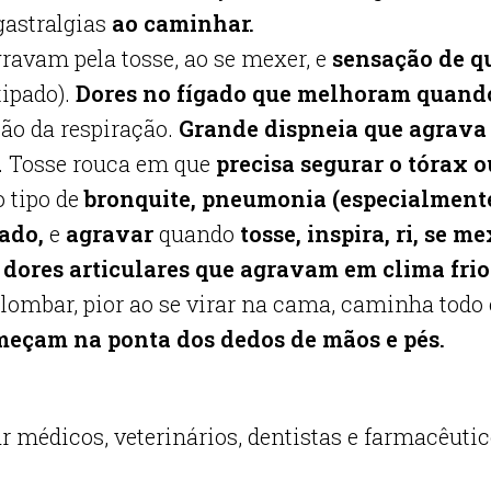
astralgias
ao caminhar.
ravam pela tosse, ao se mexer, e
sensação de qu
tipado).
Dores no fígado que melhoram quando 
ão da respiração.
Grande dispneia que agrava
. Tosse rouca em que
precisa segurar o tórax 
 tipo de
bronquite, pneumonia (especialmente 
ado,
e
agravar
quando
tosse, inspira, ri, se m
m
dores articulares que agravam em clima fri
 lombar, pior ao se virar na cama, caminha todo
meçam na ponta dos dedos de mãos e pés.
ar médicos, veterinários, dentistas e farmacêut