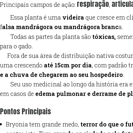
respiração
articul
Principais campos de ação:
,
Essa planta é uma
videira
que cresce em c
f
alsa mandrágora ou mandrágora branc
a.
Todas as partes da planta são
tóxicas,
sement
para o gado.
Fora de sua área de distribuição nativa cost
uma crescendo
até 15cm por dia
, com padrão t
e a chuva de chegarem ao seu hospedeiro
.
Seu uso medicinal ao longo da história era 
em casos de
edema pulmonar e derrame de p
Pontos Principais
Bryonia tem grande medo,
terror do que o fu