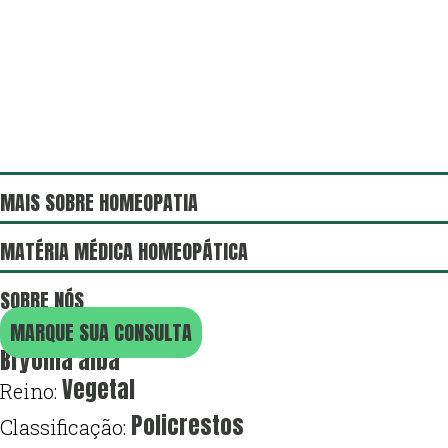
Ir
para
o
conteúdo
MAIS SOBRE HOMEOPATIA
MATÉRIA MÉDICA HOMEOPÁTICA
SOBRE NÓS
MARQUE SUA CONSULTA
Bryonia alba
Vegetal
Reino:
Policrestos
Classificação: