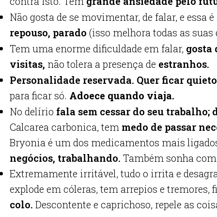
contra isto. Tem
grande ansiedade pelo fut
Não gosta de se movimentar, de falar, e essa é
repouso, parado
(isso melhora todas as suas 
Tem uma enorme dificuldade em falar,
gosta 
visitas,
não tolera a presença de
estranhos.
Personalidade reservada. Quer ficar quiet
para ficar só.
Adoece quando viaja.
No delírio
fala sem cessar do seu trabalho; 
Calcarea carbonica, tem
medo de passar nec
Bryonia é um dos medicamentos mais ligados n
negócios, trabalhando.
Também sonha com 
Extremamente irritável, tudo o irrita e desagr
explode em cóleras, tem arrepios e tremores, f
colo.
Descontente e caprichoso, repele as coi