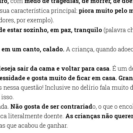
uro,
com
medo de tragédias, de morrer, de do
 sua característica principal:
piora muito pelo 
dores, por exemplo).
de estar sozinho, em paz, tranquilo
(palavra c
o em um canto, calado.
A criança, quando adoece
deseja sair da cama e voltar para casa
. É um 
essidade e gosta muito de ficar em casa. Gra
essa questão! Inclusive no delírio fala muito 
isso.
ada.
Não gosta de ser contrariad
o, o que o enco
ica literalmente doente.
As crianças não quere
sas que acabou de ganhar.