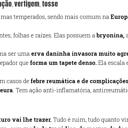
ação
vertigem
tosse
,
,
limas temperados, sendo mais comum na
Europa
es, folhas e raízes. Elas possuem a
bryonina,
a
uma ser uma
erva daninha invasora muito agre
repador que
forma um tapete denso.
Ela escala 
em casos de
febre reumática e de complicaçõe
leura
. Tem ação anti-inflamatória, antirreumáti
turo vai lhe trazer.
Tudo é ruim, tudo quanto vir