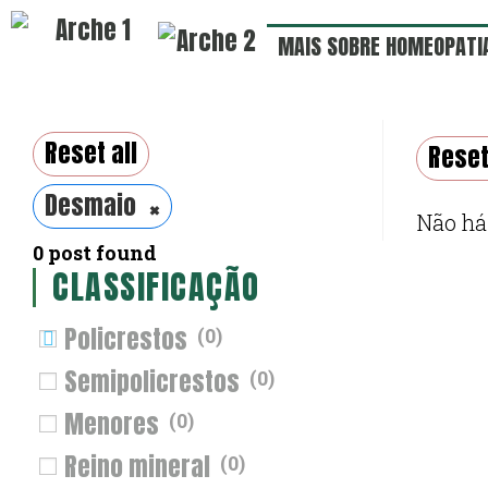
MAIS SOBRE HOMEOPATI
Reset all
Reset
×
Desmaio
Não há
0
post found
CLASSIFICAÇÃO
Policrestos
(
0
)
Semipolicrestos
(
0
)
Menores
(
0
)
Reino mineral
(
0
)