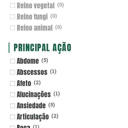
Reino vegetal
(
0
)
Reino fungi
(
0
)
Reino animal
(
0
)
PRINCIPAL AÇÃO
Abdome
(
5
)
Abscessos
(
1
)
Afeto
(
2
)
Alucinações
(
1
)
Ansiedade
(
5
)
Articulação
(
2
)
Boca
(
1
)