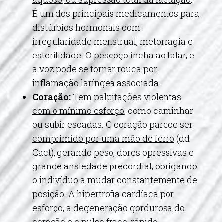
É um dos principais medicamentos para
distúrbios hormonais com
irregularidade menstrual, metorragia e
esterilidade. O pescoço incha ao falar, e
a voz pode se tornar rouca por
inflamação laríngea associada.
Coração:
Tem
palpitações violentas
com o mínimo esforço
, como caminhar
ou subir escadas. O coração parece ser
comprimido por uma mão de ferro
(dd
Cact), gerando peso, dores opressivas e
grande ansiedade precordial, obrigando
o indivíduo a mudar constantemente de
posição. A hipertrofia cardíaca por
esforço, a degeneração gordurosa do
coração e o pulso fraco, rápido,