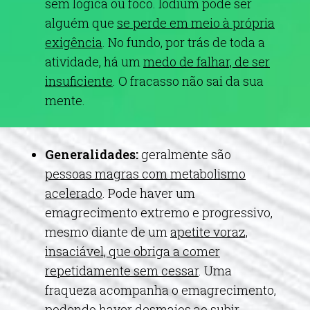
sem lógica ou foco.
Iodium pode ser
alguém que
se perde em meio à própria
exigência
. No fundo, por trás de toda a
atividade, há um
medo de falhar, de ser
insuficiente
. O fracasso não sai da sua
mente.
Generalidades:
geralmente são
pessoas magras com metabolismo
acelerado
. Pode haver um
emagrecimento extremo e progressivo,
mesmo diante de um
apetite voraz,
insaciável, que obriga a comer
repetidamente sem cessar
. Uma
fraqueza acompanha o emagrecimento,
podendo haver desmaios ao subir