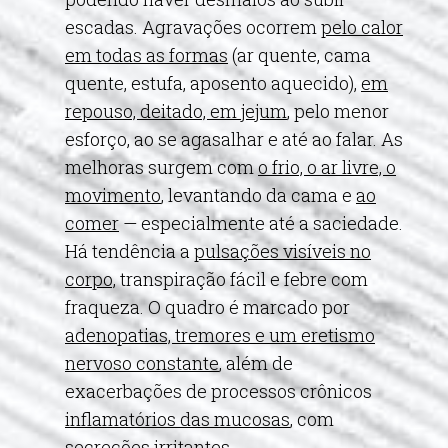
escadas. Agravações ocorrem
pelo calor
em todas as formas
(ar quente, cama
quente, estufa, aposento aquecido),
em
repouso, deitado, em jejum
, pelo menor
esforço, ao se agasalhar e até ao falar. As
melhoras surgem com
o frio, o ar livre, o
movimento
, levantando da cama e
ao
comer
— especialmente até a saciedade.
Há tendência a
pulsações visíveis no
corpo,
transpiração fácil e febre com
fraqueza. O quadro é marcado por
adenopatias, tremores e um eretismo
nervoso constante
, além de
exacerbações de processos crônicos
inflamatórios das mucosas
, com
secreções irritantes.