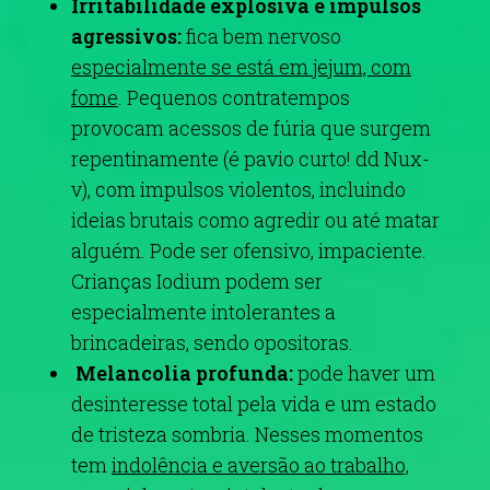
Irritabilidade explosiva e impulsos
agressivos:
fica bem nervoso
especialmente se está em jejum, com
fome
.
Pequenos contratempos
provocam acessos de fúria que surgem
repentinamente (é pavio curto! dd Nux-
v), com impulsos violentos, incluindo
ideias brutais como agredir ou até matar
alguém. Pode ser ofensivo, impaciente.
Crianças Iodium podem ser
especialmente intolerantes a
brincadeiras, sendo opositoras.
Melancolia profunda:
pode haver um
desinteresse total pela vida e um estado
de tristeza sombria. Nesses momentos
tem
indolência e aversão ao trabalho,