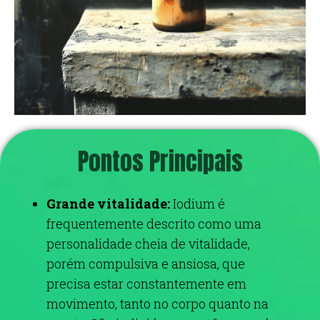
Pontos Principais
Grande vitalidade:
Iodium é
frequentemente descrito como uma
personalidade cheia de vitalidade,
porém compulsiva e ansiosa, que
precisa estar constantemente em
movimento, tanto no corpo quanto na