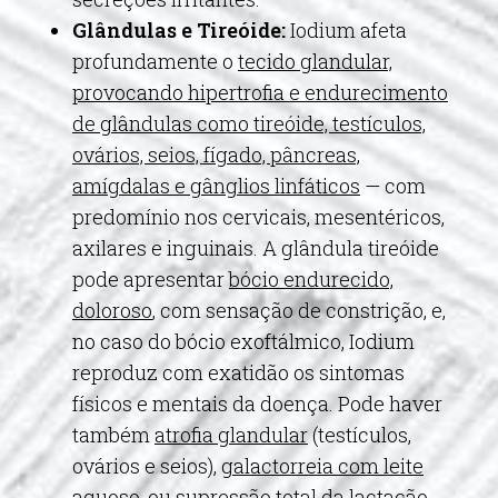
Glândulas e Tireóide:
Iodium afeta
profundamente o
tecido glandular,
provocando hipertrofia e endurecimento
de glândulas como tireóide, testículos,
ovários, seios, fígado, pâncreas,
amígdalas e gânglios linfáticos
— com
predomínio nos cervicais, mesentéricos,
axilares e inguinais. A glândula tireóide
pode apresentar
bócio endurecido,
doloroso
, com sensação de constrição, e,
no caso do bócio exoftálmico, Iodium
reproduz com exatidão os sintomas
físicos e mentais da doença. Pode haver
também
atrofia glandular
(testículos,
ovários e seios),
galactorreia com leite
aquoso, ou supressão total da lactação
.