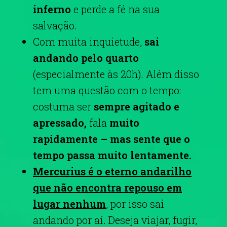
inferno
e perde a fé na sua
salvação.
Com muita inquietude,
sai
andando pelo quarto
(especialmente às 20h). Além disso
tem uma questão com o tempo:
costuma ser
sempre agitado e
apressado,
fala
muito
rapidamente – mas sente que o
tempo passa muito lentamente.
Mercurius é o eterno andarilho
que não encontra repouso em
lugar nenhum
, por isso sai
andando por aí. Deseja viajar, fugir,