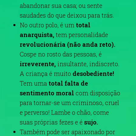
abandonar sua casa; ou sente
saudades do que deixou para trás.
No outro polo, é um
total
anarquista,
tem personalidade
revolucionária (não anda reto).
Cospe no rosto das pessoas, é
irreverente,
insultante, indiscreto.
A criança é muito
desobediente!
Tem uma
total falta de
sentimento moral
com disposição
para tornar-se um criminoso, cruel
e perverso! Lambe o chão, come
suas próprias fezes e é
sujo.
Também pode ser apaixonado por