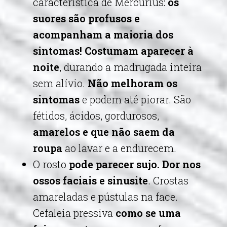
característica de Mercurius:
os
suores são profusos e
acompanham a maioria dos
sintomas! Costumam aparecer à
noite
, durando a madrugada inteira
sem alívio.
Não melhoram os
sintomas
e podem até piorar. São
fétidos, ácidos, gordurosos,
amarelos e que não saem da
roupa
ao lavar e a endurecem.
O rosto
pode parecer sujo. Dor nos
ossos faciais e sinusite
. Crostas
amareladas e pústulas na face.
Cefaleia pressiva
como se uma