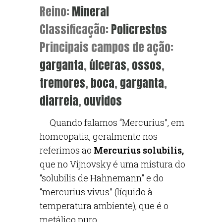
Reino:
Mineral
Classificação:
Policrestos
Principais campos de ação:
garganta
,
úlceras
,
ossos
,
tremores
,
boca
,
garganta
,
diarreia
,
ouvidos
Quando falamos “Mercurius”, em
homeopatia, geralmente nos
referimos ao
Mercurius solubilis,
que no Vijnovsky é uma mistura do
“solubilis de Hahnemann” e do
“mercurius vivus” (líquido à
temperatura ambiente), que é o
metálico puro.