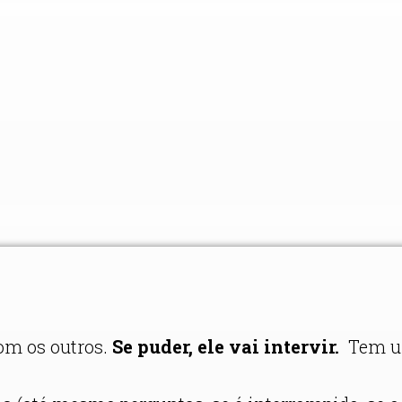
om os outros.
Se puder, ele vai intervir.
Tem 