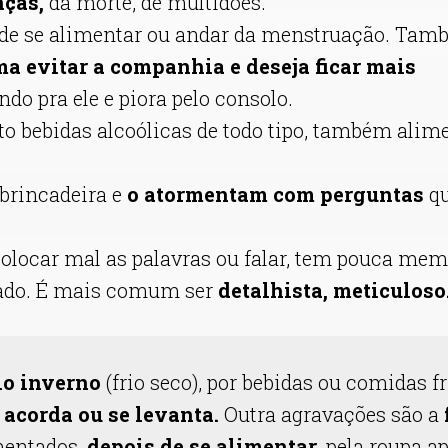
nças,
da morte, de multidões.
is de se alimentar ou andar da menstruação. Ta
a evitar a companhia e deseja ficar mais
ndo pra ele e piora pelo consolo.
o bebidas alcoólicas de todo tipo, também alim
brincadeira e
o atormentam com perguntas
qu
colocar mal as palavras ou falar, tem pouca mem
ado.
É mais comum ser
detalhista, meticuloso
elo inverno
(frio seco), por bebidas ou comidas fr
acorda ou se levanta.
Outra agravações são a
entados,
depois de se alimentar
, pela roupa a