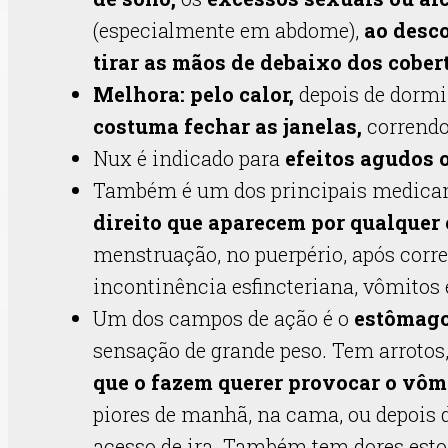
(especialmente em abdome),
ao desco
tirar as mãos de debaixo dos cobert
Melhora: pelo calor,
depois de dormi
costuma fechar as janelas,
correndo 
Nux é indicado para
efeitos agudos o
Também é um dos principais medica
direito que aparecem por qualquer
menstruação, no puerpério, após corre
incontinência esfincteriana, vômitos 
Um dos campos de ação é o
estômago
sensação de grande peso. Tem arrotos, 
que o fazem querer provocar o vômi
piores de manhã, na cama, ou depois 
acesso de ira. Também tem dores esto