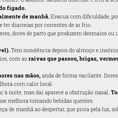
o fígado.
ialmente de manhã.
Evacua com dificuldade, p
r diarreias por correntes de ar frio.
res, dores de parto que produzem desmaios ou
vel).
Tem sonolência depois do almoço e insônia
ios, com as
raivas que passou, brigas, vermes
mores nas mãos,
anda de forma vacilante. Dores
hora com calor local.
 à noite, mas daí aparece a obstrução nasal.
To
tosse melhora tomando bebidas quentes.
ça de manhã ao despertar, que piora pela luz, sol