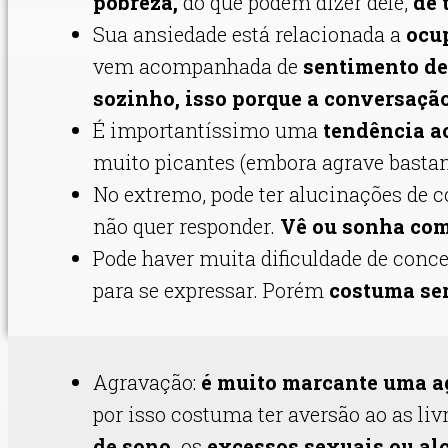
pobreza,
do que podem dizer dele,
de 
Sua ansiedade está relacionada a
ocup
vem acompanhada de
sentimento de
sozinho, isso porque a conversaçã
É importantíssimo uma
tendência ao
muito picantes (embora agrave basta
No extremo, pode ter alucinações de c
não quer responder.
Vê ou sonha co
Pode haver muita dificuldade de conc
para se expressar. Porém
costuma ser
Agravação:
é muito marcante uma agr
por isso costuma ter aversão ao as l
de sono,
os
excessos sexuais ou al