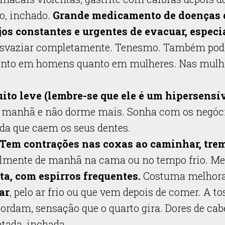
o, inchado.
Grande medicamento de doenças d
jos constantes e urgentes de evacuar, espec
svaziar completamente. Tenesmo. Também pode te
anto em homens quanto em mulheres. Nas mulhe
ito leve (lembre-se que ele é um hipersensí
da manhã e não dorme mais. Sonha com os negóc
nda que caem os seus dentes.
Tem contrações nas coxas ao caminhar, tre
almente de manhã na cama ou no tempo frio. Mel
ta, com espirros frequentes.
Costuma melhorar
ar
, pelo ar frio ou que vem depois de comer. A 
ordam, sensação que o quarto gira. Dores de cabe
tada, inchada.