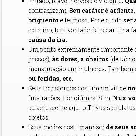
Irritado, bravo, nervoso e violento.
Qua
contradizem).
Seu caráter é ardente
briguento
e teimoso. Pode ainda
ser 
extremo, tem vontade de pegar uma f
causa da ira.
Um ponto extremamente importante 
passos),
às dores, a cheiros
(de tabaco
menstruação em mulheres. Também é 
ou feridas, etc.
Seus transtornos costumam vir de
no
frustrações. Por ciúmes! Sim,
Nux vo
eu acrescente aqui o Tityus serrulat
objetos.
Seus medos costumam ser
de seus s