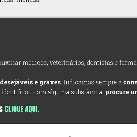
auxiliar médicos, veterinários, dentistas e far
ndesejáveis e graves.
Indicamos sempre a
con
e identificou com alguma substância,
procure u
os
CLIQUE AQUI.