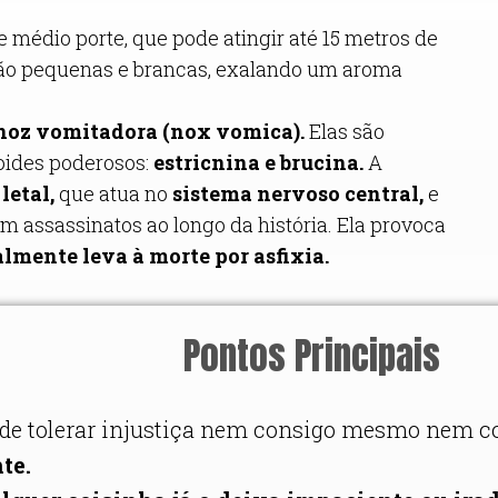
édio porte, que pode atingir até 15 metros de
s são pequenas e brancas, exalando um aroma
noz vomitadora (nox vomica).
Elas são
oides poderosos:
estricnina e brucina.
A
letal,
que atua no
sistema nervoso central,
e
 assassinatos ao longo da história. Ela provoca
almente leva à morte por asfixia.
Pontos Principais
ode tolerar injustiça nem consigo mesmo nem c
te.