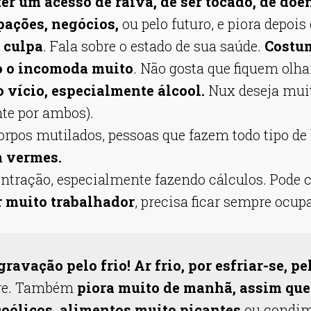
ter um acesso de raiva, de ser tocado, de doe
ações, negócios,
ou pelo futuro, e piora depo
 culpa
. Fala sobre o estado de sua saúde.
Costum
o o incomoda muito
. Não gosta que fiquem olha
 vício, especialmente álcool.
Nux deseja muit
nte por ambos).
orpos mutilados, pessoas que fazem todo tipo de 
m vermes.
entração, especialmente fazendo cálculos. Pode 
 muito trabalhador
, precisa ficar sempre ocup
avação pelo frio! Ar frio, por esfriar-se, p
ivre. Também
piora muito de manhã, assim que 
coólicos, alimentos muito picantes
ou condim