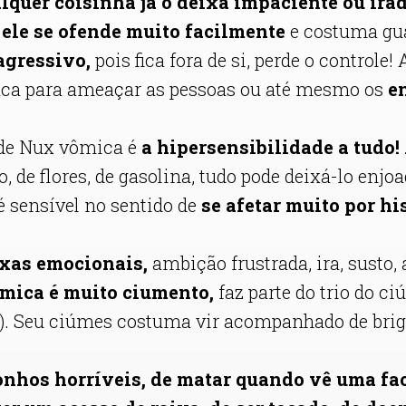
lquer coisinha já o deixa impaciente ou ira
, ele se ofende muito facilmente
e costuma gua
agressivo,
pois fica fora de si, perde o controle
aca para ameaçar as pessoas ou até mesmo os
e
de Nux vômica é
a hipersensibilidade a tudo! 
, de flores, de gasolina, tudo pode deixá-lo enjoa
sensível no sentido de
se afetar muito por his
xas emocionais,
ambição frustrada, ira, susto, 
mica é muito ciumento,
faz parte do trio do 
us). Seu ciúmes costuma vir acompanhado de bri
onhos horríveis, de matar quando vê uma faca