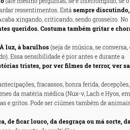
do
(até mesmo perguntas, se é interrompido, se o
rdar ressentimentos. Está
sempre discutindo,
! Acaba xingando, criticando, sendo grosseiro. No
ntes queridos.
Costuma também gritar e chor
À luz, à barulhos
(seja de música, se conversa,
do). Essa sensibilidade é pior antes e durante a
tórias tristes, por ver filmes de terror, ver 
antecipações, fracassos, honra ferida, decepções,
ciúmes da matéria médica (Nux-v, Lach e Hyos, e
gas e gritos. Pode ser ciúmes também de animai
, de ficar louco, da desgraça ou má sorte, d