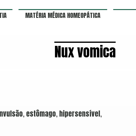
TIA
MATÉRIA MÉDICA HOMEOPÁTICA
Nux vomica
nvulsão
,
estômago
,
hipersensível
,