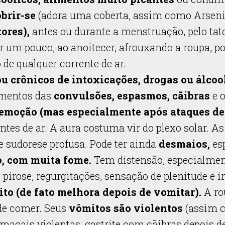
brir-se
(adora uma coberta, assim como Arse
ores),
antes ou durante a menstruação, pelo tato,
r um pouco, ao anoitecer, afrouxando a roupa, p
de qualquer corrente de ar.
u crônicos de intoxicações, drogas ou álcoo
mentos das
convulsões, espasmos, cãibras
e o
 emoção (mas especialmente após ataques de 
ntes de ar. A aura costuma vir do plexo solar. 
e sudorese profusa. Pode ter ainda
desmaios,
es
, com muita fome.
Tem distensão, especialmen
pirose, regurgitações, sensação de plenitude e i
to (de fato melhora depois de vomitar).
A ro
de comer. Seus
vômitos são violentos
(assim c
macais violentas, gastrite com cãibras depois