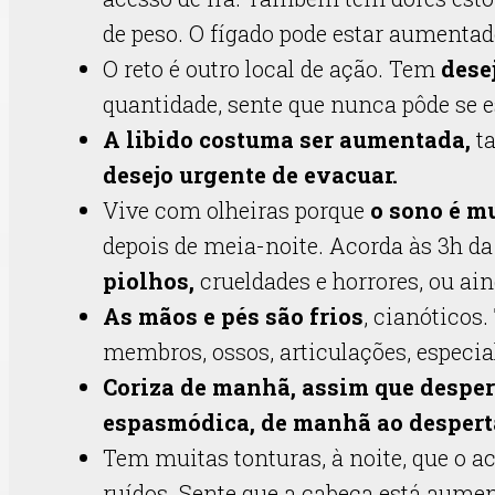
de peso. O fígado pode estar aumentad
O reto é outro local de ação. Tem
dese
quantidade, sente que nunca pôde se e
A libido costuma ser aumentada,
t
desejo urgente de evacuar.
Vive com olheiras porque
o sono é mu
depois de meia-noite. Acorda às 3h 
piolhos,
crueldades e horrores, ou ai
As mãos e pés são frios
, cianóticos.
membros, ossos, articulações, especi
Coriza de manhã, assim que desper
espasmódica, de manhã ao despert
Tem muitas tonturas, à noite, que o ac
ruídos. Sente que a cabeça está aumen