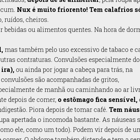
nicum.
Nux é muito friorento! Tem calafrios s
 ruídos, cheiros.
or bebidas ou alimentos quentes. Na hora de dor
l,
mas também pelo uso excessivo de tabaco e ca
utras contraturas. Convulsões especialmente d
ira),
ou ainda por jogar a cabeça para trás, na
As convulsões são acompanhadas de gritos,
pecialmente de manhã ou caminhando ao ar livr
te depois de comer,
o estômago fica sensível,
ndigestão. Piora depois de tomar café.
Tem náus
upa apertada o incomoda bastante. As náuseas 
omo ele, como um todo). Podem vir depois de u
 de comer. O abdome também distende e tem a se