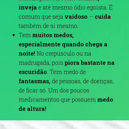
inveja
e até mesmo ódio egoísta. É
comum que seja
vaidoso
–
cuida
também de si mesmo.
Tem
muitos medos,
especialmente quando chega a
noite!
N
o crepúsculo ou na
madrugada, pois
piora bastante na
escuridão
. Tem medo de
fantasmas,
d
e pessoas, de doenças,
de ficar só. Um dos poucos
medicamentos que possuem
medo
de altura!