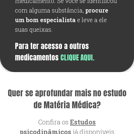
medicamento. Se você se identificou
com alguma substância,
procure
um bom especialista
e leve a ele
suas queixas.
Para ter acesso a outros
medicamentos
CLIQUE AQUI.
Quer se aprofundar mais no estudo
de Matéria Médica?
Confira os
Estudos
psicodinâmicos
já disponíveis