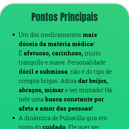
Pontos Principais
Um dos medicamentos
mais
dóceis da matéria médica
!
É
afetuoso, carinhoso,
muito
tranquilo e suave.
Personalidade
d
ócil e submissa
, não é do tipo de
compra brigas. Adora
dar beijos,
abraços, mimar
e ser mimado! Há
nele uma
busca constante por
afeto e amor das pessoas!
A dinâmica de Pulsatilla gira em
torno do
cuidado
. Ele quer ser