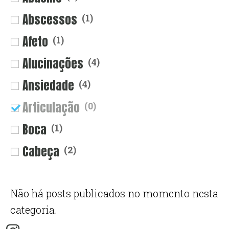
Abscessos
(
1
)
Afeto
(
1
)
Alucinações
(
4
)
Ansiedade
(
4
)
Articulação
(
0
)
Boca
(
1
)
Cabeça
(
2
)
Choque
(
2
)
Não há posts publicados no momento nesta
Circulação
(
1
)
categoria.
Constipação
(
2
)