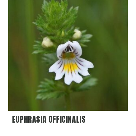
Identidade
(
0
)
Laringe
(
0
)
Nariz
(
5
)
Necroses
(
0
)
Olhos
(
3
)
Orgulho
(
1
)
Ossos
(
0
)
Ouvidos
(
0
)
Paralisia
(
0
)
EUPHRASIA OFFICINALIS
Paranoia
(
0
)