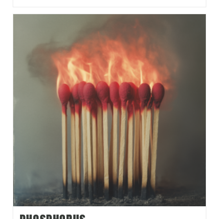
Vertigem
(
0
)
Úlceras
(
0
)