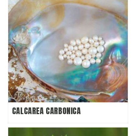
Febre
Fezes
(
0
)
Fraqueza
(
0
)
Fígado
(
1
)
Garganta
(
0
)
Genitais femininos
(
0
)
Genitais masculinos
(
1
)
Glândulas
(
0
)
Hemorragias
(
1
)
CALCAREA CARBONICA
Hipersensíveis
(
0
)
Histeria
(
0
)