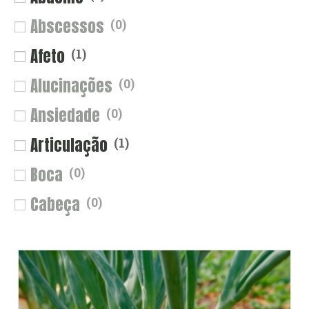
Abscessos
(
0
)
Afeto
(
1
)
Alucinações
(
0
)
Ansiedade
(
0
)
Articulação
(
1
)
Boca
(
0
)
Cabeça
(
0
)
Choque
(
0
)
Circulação
(
0
)
Constipação
(
1
)